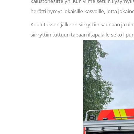
kalustonesittelyn. Kun viimeisetkin kysymyks
herätti hymyt jokaisille kasvoille, jotta jokain
Koulutuksen jälkeen siirryttiin saunaan ja ui
siirryttiin tuttuun tapaan iltapalalle sekö l