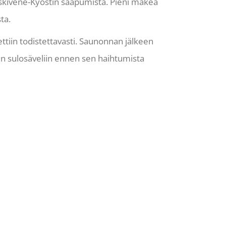
ioskivene-Kyöstin saapumista. Pieni makea
ta.
ttiin todistettavasti. Saunonnan jälkeen
lun sulosäveliin ennen sen haihtumista