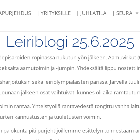
PAPURJEHDUS
| YRITYKSILLE
| JUHLATILA
| SEURA
Leiriblogi 25.6.2025
depisaroiden ropinassa nukutun yön jälkeen. Aamuvirkut (0k
eksalta aamutoimin ja -jumpin. Yhdeksältä lippu nostettiin sa
rjoituksin sekä leiriolympialaisten parissa. Järvellä tuul
 Lounaan jälkeen osat vaihtuivat, kunnes oli aika ramtautu
toimin rantaa. Yhteistyöllä rantavedestä tongittu vanha laitu
uurten kannustusten ja tuuletusten voimin.
äin palokunta piti purjehtijoillemme esittelyn toimestaan ran