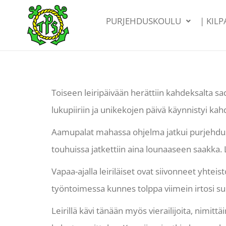
PURJEHDUSKOULU
| KIL
Toiseen leiripäivään herättiin kahdeksalta sa
lukupiiriin ja unikekojen päivä käynnistyi kahd
Aamupalat mahassa ohjelma jatkui purjehdusha
touhuissa jatkettiin aina lounaaseen saakka.
Vapaa-ajalla leiriläiset ovat siivonneet yhteis
työntoimessa kunnes tolppa viimein irtosi s
Leirillä kävi tänään myös vierailijoita, nimitt