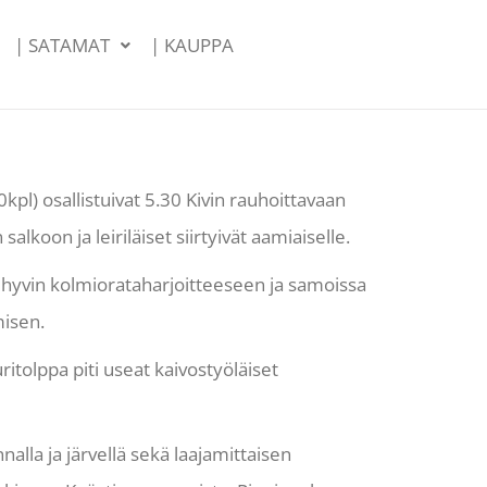
| SATAMAT
| KAUPPA
pl) osallistuivat 5.30 Kivin rauhoittavaan
lkoon ja leiriläiset siirtyivät aamiaiselle.
i hyvin kolmiorataharjoitteeseen ja samoissa
misen.
ritolppa piti useat kaivostyöläiset
nalla ja järvellä sekä laajamittaisen