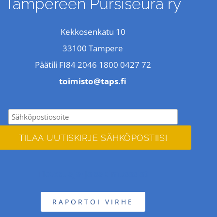
Tampereen Pursiseura ry
Kekkosenkatu 10
33100 Tampere
Päätili FI84 2046 1800 0427 72
toimisto@taps.fi
Tietosuoja- ja sopimusasiat
RAPORTOI VIRHE