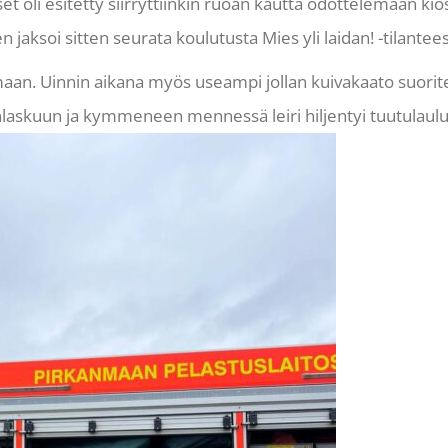
et oli esitetty siirryttiinkin ruoan kautta odottelemaan k
en jaksoi sitten seurata koulutusta Mies yli laidan! -tilantees
maan. Uinnin aikana myös useampi jollan kuivakaato suorite
ipunlaskuun ja kymmeneen mennessä leiri hiljentyi tuutulau