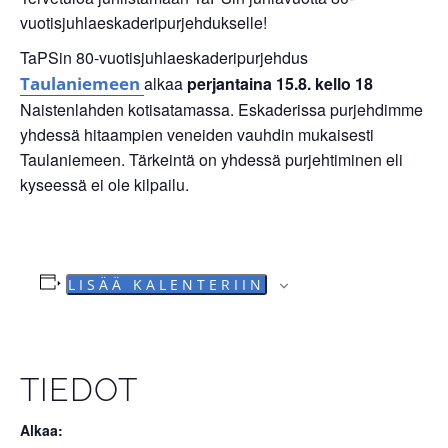
vuotisjuhlaeskaderipurjehdukselle!
TaPSin 80-vuotisjuhlaeskaderipurjehdus
Taulaniemeen
alkaa
perjantaina 15.8. kello 18
Naistenlahden kotisatamassa. Eskaderissa purjehdimme
yhdessä hitaampien veneiden vauhdin mukaisesti
Taulaniemeen. Tärkeintä on yhdessä purjehtiminen eli
kyseessä ei ole kilpailu.
LISÄÄ KALENTERIIN
TIEDOT
Alkaa: