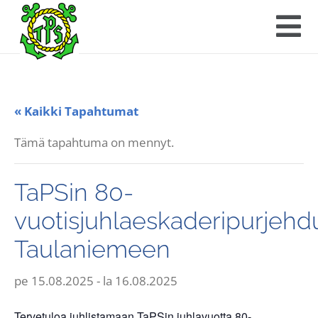
« Kaikki Tapahtumat
Tämä tapahtuma on mennyt.
TaPSin 80-
vuotisjuhlaeskaderipurjehd
Taulaniemeen
pe 15.08.2025
-
la 16.08.2025
Tervetuloa juhlistamaan TaPSin juhlavuotta 80-