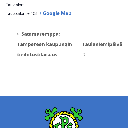
Taulaniemi
+ Google Map
Taulasalontie 158
Satamaremppa:
Tampereen kaupungin
Taulaniemipäivä
tiedotustilaisuus