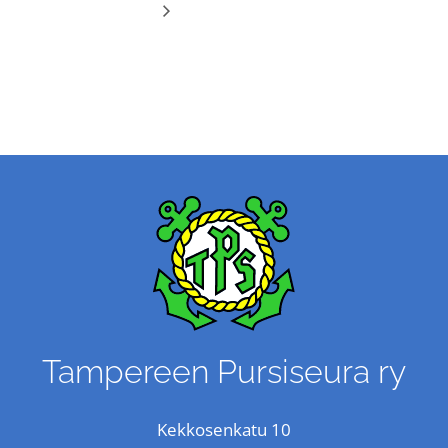
Tampereen Pursiseura ry
Kekkosenkatu 10