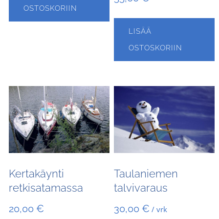
OSTOSKORIIN
LISÄÄ
OSTOSKORIIN
Kertakäynti
Taulaniemen
retkisatamassa
talvivaraus
20,00
€
30,00
€
/ vrk