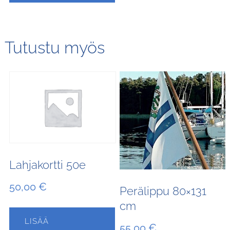
Tutustu myös
Lahjakortti 50e
50,00
€
Perälippu 80×131
cm
LISÄÄ
55,00
€