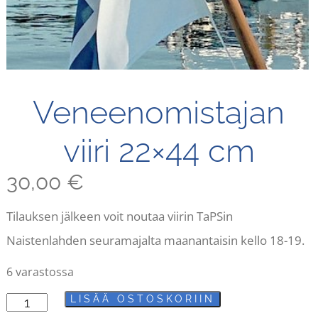
Veneenomistajan
viiri 22×44 cm
30,00
€
Tilauksen jälkeen voit noutaa viirin TaPSin
Naistenlahden seuramajalta maanantaisin kello 18-19.
6 varastossa
LISÄÄ OSTOSKORIIN