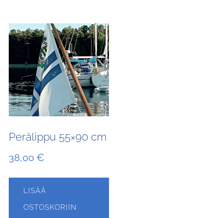
Perälippu 55×90 cm
38,00
€
LISÄÄ
OSTOSKORIIN