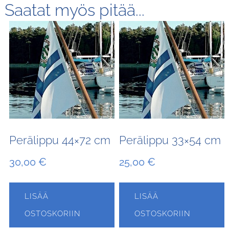
Saatat myös pitää...
Perälippu 44×72 cm
Perälippu 33×54 cm
30,00
€
25,00
€
LISÄÄ
LISÄÄ
OSTOSKORIIN
OSTOSKORIIN