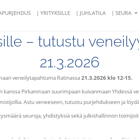
PAPURJEHDUS
| YRITYKSILLE
| JUHLATILA
| SEURA
lle – tutustu veneil
21.3.2026
 maan veneilytapahtuma Ratinassa
21.3.2026 klo 12-15.
den kanssa Pirkanmaan suurimpaan kuivanmaan Yhdessä ve
istijollia.
Astu
veneeseen,
tutustu
purjehdukseen
ja
löyd
smäärä seuroja, yhdistyksiä sekä julkishallinnon toimijoit