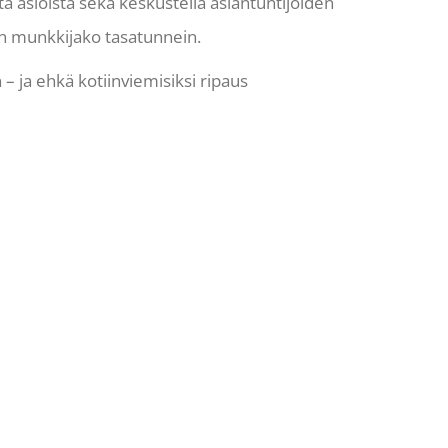
tä asioista sekä keskustella asiantuntijoiden
 on munkkijako tasatunnein.
n – ja ehkä kotiinviemisiksi ripaus