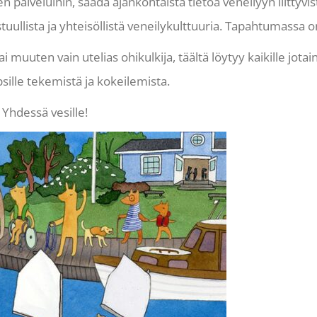
palveluihin, saada ajankohtaista tietoa veneilyyn liittyvis
astuullista ja yhteisöllistä veneilykulttuuria. Tapahtumassa
ai muuten vain utelias ohikulkija, täältä löytyy kaikille jotai
lle tekemistä ja kokeilemista.
Yhdessä vesille!