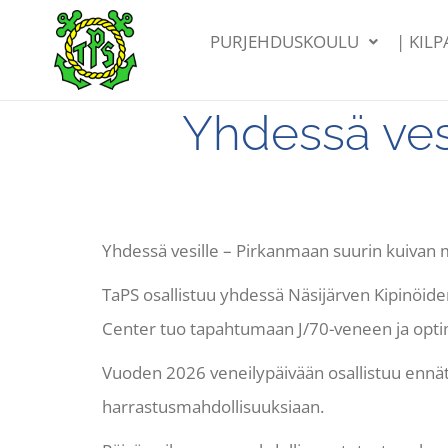
PURJEHDUSKOULU
| KIL
Yhdessä vesi
Yhdessä vesille – Pirkanmaan suurin kuivan
TaPS osallistuu yhdessä Näsijärven Kipinöi
Center
tuo
tapahtumaan
J/
70-
veneen
ja
optim
Vuoden 2026 veneilypäivään osallistuu ennäty
harrastusmahdollisuuksiaan.