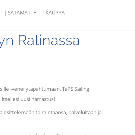
| SATAMAT
| KAUPPA
yyn Ratinassa
sille -veneilytapahtumaan.
TaPS
Sailing
ä
itsellesi
uusi
harrastus!
a esittelemään toimintaansa, palveluitaan ja