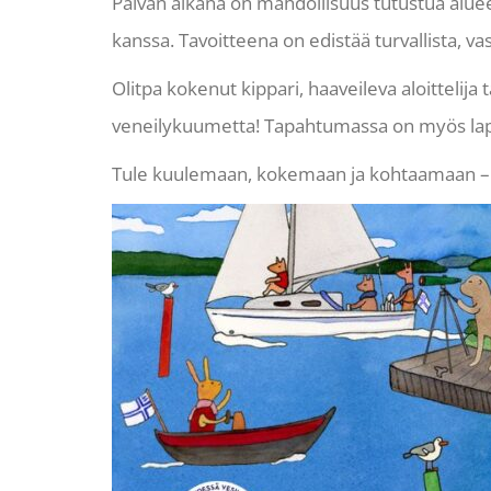
Päivän aikana on mahdollisuus tutustua alueen 
kanssa. Tavoitteena on edistää turvallista, v
Olitpa kokenut kippari, haaveileva aloittelija t
veneilykuumetta! Tapahtumassa on myös lapsi
Tule kuulemaan, kokemaan ja kohtaamaan – 