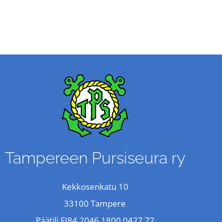
Tampereen Pursiseura ry
Kekkosenkatu 10
33100 Tampere
Päätili FI84 2046 1800 0427 72