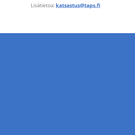
Lisätietoa:
katsastus@taps.fi