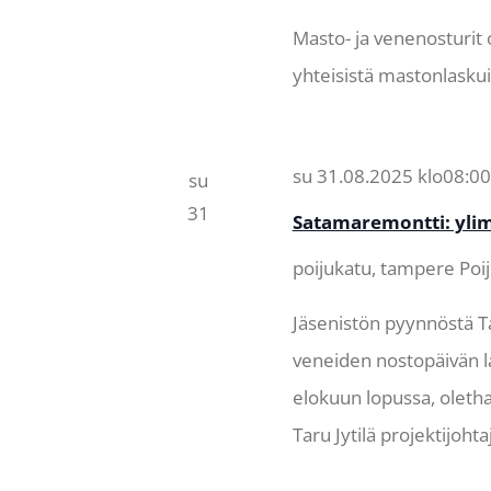
Masto- ja venenosturit 
yhteisistä mastonlaskui
su 31.08.2025 klo08:00
su
31
Satamaremontti: yli
poijukatu, tampere
Poi
Jäsenistön pyynnöstä T
veneiden nostopäivän la
elokuun lopussa, oleth
Taru Jytilä projektijo