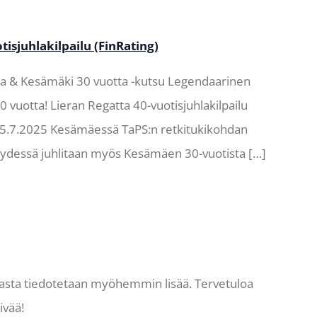
tisjuhlakilpailu (FinRating)
ta & Kesämäki 30 vuotta -kutsu Legendaarinen
0 vuotta! Lieran Regatta 40-vuotisjuhlakilpailu
a 5.7.2025 Kesämäessä TaPS:n retkitukikohdan
eydessä juhlitaan myös Kesämäen 30-vuotista […]
asta tiedotetaan myöhemmin lisää. Tervetuloa
ivää!