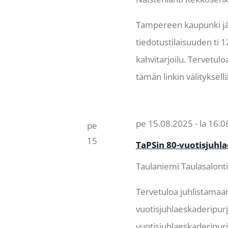
Tampereen kaupunki jär
tiedotustilaisuuden ti 1
kahvitarjoilu. Tervetulo
tämän linkin välityksel
pe 15.08.2025
-
la 16.
pe
15
TaPSin 80-vuotisjuhl
Taulaniemi
Taulasalont
Tervetuloa juhlistamaan
vuotisjuhlaeskaderipurj
vuotisjuhlaeskaderipur