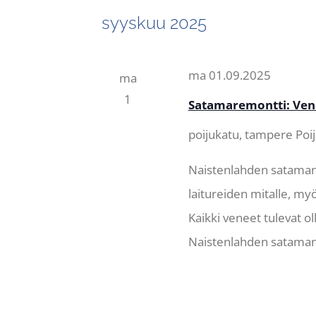
syyskuu 2025
ma 01.09.2025
ma
1
Satamaremontti: Venee
poijukatu, tampere
Poi
Naistenlahden sataman
laitureiden mitalle, myö
Kaikki veneet tulevat ol
Naistenlahden sataman