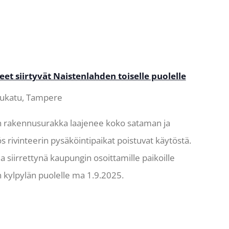
t siirtyvät Naistenlahden toiselle puolelle
jukatu, Tampere
 rakennusurakka laajenee koko sataman ja
s rivinteerin pysäköintipaikat poistuvat käytöstä.
la siirrettynä kaupungin osoittamille paikoille
 kylpylän puolelle ma 1.9.2025.