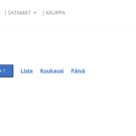
| SATAMAT
| KAUPPA
Tapahtuma
Lista
Kuukausi
Päivä
AT
Views
Navigation