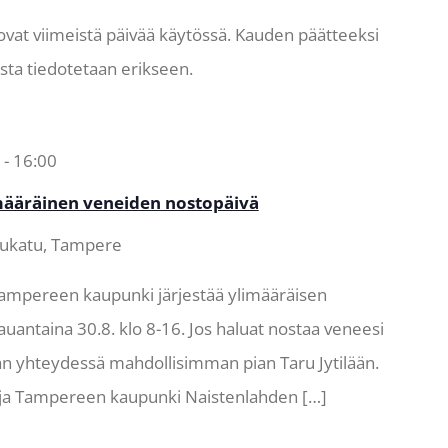
ovat viimeistä päivää käytössä. Kauden päätteeksi
sta tiedotetaan erikseen.
-
16:00
määräinen veneiden nostopäivä
jukatu, Tampere
ampereen kaupunki järjestää ylimääräisen
uantaina 30.8. klo 8-16. Jos haluat nostaa veneesi
an yhteydessä mahdollisimman pian Taru Jytilään.
htaja Tampereen kaupunki Naistenlahden […]