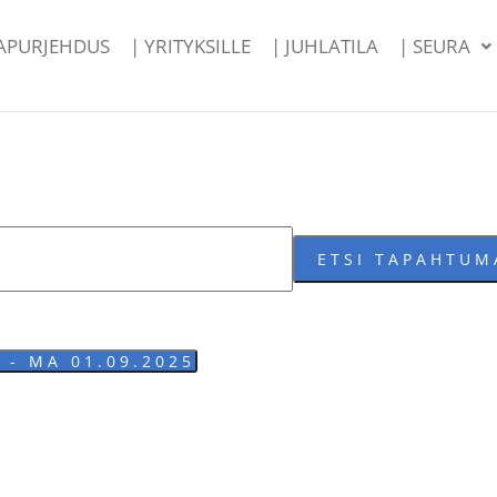
PAPURJEHDUS
| YRITYKSILLE
| JUHLATILA
| SEURA
ETSI TAPAHTUM
5
 - 
MA 01.09.2025