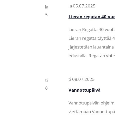
la 05.07.2025
la
5
Lieran regatan 40-vuo
Lieran Regatta 40 vuot
Lieran regatta täyttää 4
järjestetään lauantain
edustalla. Regatan yht
ti 08.07.2025
ti
8
Vannottupäivä
Vannottupäivän ohjelm
viettämään Vannottupä