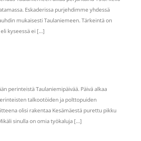
satamassa. Eskaderissa purjehdimme yhdessä
auhdin mukaisesti Taulaniemeen. Tärkeintä on
li kyseessä ei […]
ään perinteistä Taulaniemipäivää. Päivä alkaa
 Perinteisten talkootöiden ja polttopuiden
oitteena olisi rakentaa Kesämäestä purettu pikku
käli sinulla on omia työkaluja […]