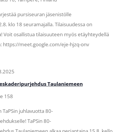
jestää pursiseuran jäsenistölle
2.8. klo 18 seuramajalla. Tilaisuudessa on
a! Voit osallistua tilaisuuteen myös etäyhteydellä
lä: https://meet.google.com/eje-hjzq-onv
08.2025
aeskaderipurjehdus Taulaniemeen
ie 158
 TaPSin juhlavuotta 80-
ehdukselle! TaPSin 80-
jehdus Taulaniemeen alkaa perjantaina 15.8. kello