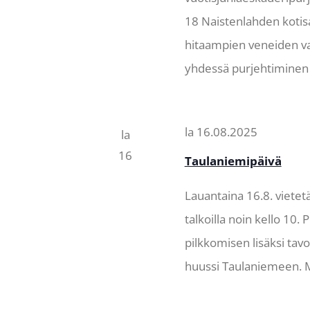
18 Naistenlahden koti
hitaampien veneiden v
yhdessä purjehtiminen e
la 16.08.2025
la
16
Taulaniemipäivä
Lauantaina 16.8. vietet
talkoilla noin kello 10.
pilkkomisen lisäksi tav
huussi Taulaniemeen. Mi