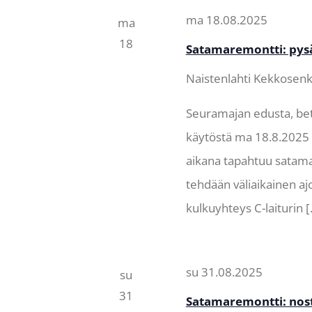
ma 18.08.2025
ma
18
Satamaremontti: pysä
Naistenlahti
Kekkosenka
Seuramajan edusta, beto
käytöstä ma 18.8.2025 a
aikana tapahtuu satama
tehdään väliaikainen aj
kulkuyhteys C-laiturin 
su 31.08.2025
su
31
Satamaremontti: nost