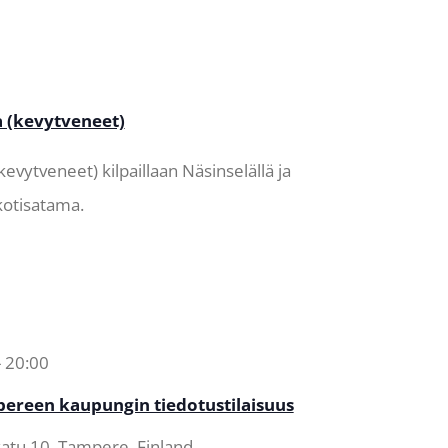
 (kevytveneet)
evytveneet) kilpaillaan Näsinselällä ja
kotisatama.
-
20:00
reen kaupungin tiedotustilaisuus
tu 10, Tampere, Finland