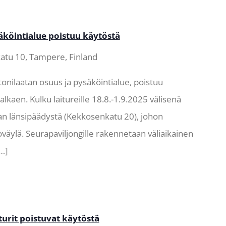
köintialue poistuu käytöstä
tu 10, Tampere, Finland
nilaatan osuus ja pysäköintialue, poistuu
lkaen. Kulku laitureille 18.8.-1.9.2025 välisenä
n länsipäädystä (Kekkosenkatu 20), johon
oväylä. Seurapaviljongille rakennetaan väliaikainen
[…]
urit poistuvat käytöstä