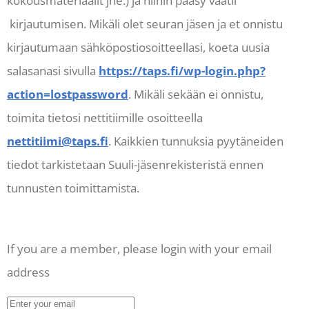
kokousmateriaalit jne.) ja niihin pääsy vaatii
kirjautumisen. Mikäli olet seuran jäsen ja et onnistu
kirjautumaan sähköpostiosoitteellasi, koeta uusia
salasanasi sivulla
https://taps.fi/wp-login.php?
action=lostpassword
. Mikäli sekään ei onnistu,
toimita tietosi nettitiimille osoitteella
nettitiimi@taps.fi
. Kaikkien tunnuksia pyytäneiden
tiedot tarkistetaan Suuli-jäsenrekisteristä ennen
tunnusten toimittamista.
If you are a member, please login with your email
address